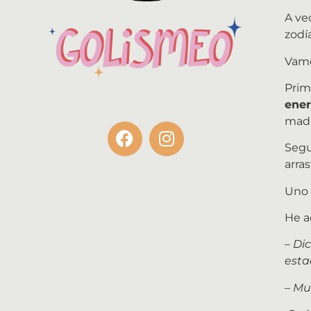
A ve
zodí
Vamo
Prim
ener
madr
Segu
arra
Uno 
He a
– Di
esta
– Mu