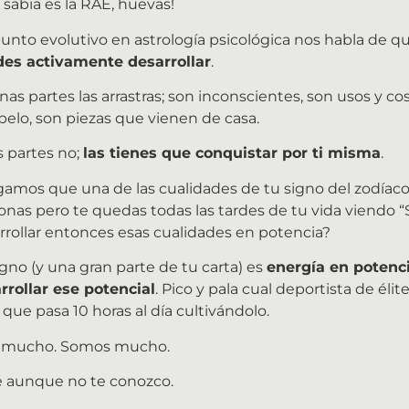
 sabia es la RAE, huevas!
unto evolutivo en astrología psicológica nos habla de q
es activamente desarrollar
.
nas partes las arrastras; son inconscientes, son usos y 
belo, son piezas que vienen de casa.
s partes no;
las tienes que conquistar por ti misma
.
amos que una de las cualidades de tu signo del zodíaco e
onas pero te quedas todas las tardes de tu vida viendo 
rrollar entonces esas cualidades en potencia?
igno (y una gran parte de tu carta) es
energía en potenci
rrollar ese potencial
. Pico y pala cual deportista de élit
 que pasa 10 horas al día cultivándolo.
 mucho. Somos mucho.
é aunque no te conozco.