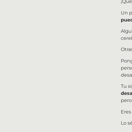
¡Qué
Un p
pued
Algu
cere
Otra
Pong
pers
desa
Tu s
desa
pero
Eres
Lo s