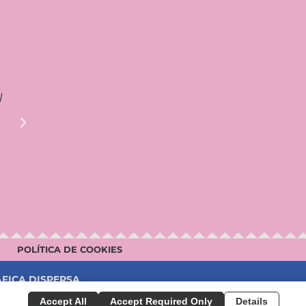
Ha sido una experiencia increíble. Aunque 
l
hay muchísima información que desconoc
relacionados con el signo. Me ha ayudado 
parecían no tener sentido. Entender y conoce
POLÍTICA DE COOKIES
ÁFICA DISPERSA
Accept All
Accept Required Only
Details
MARIA LARGO