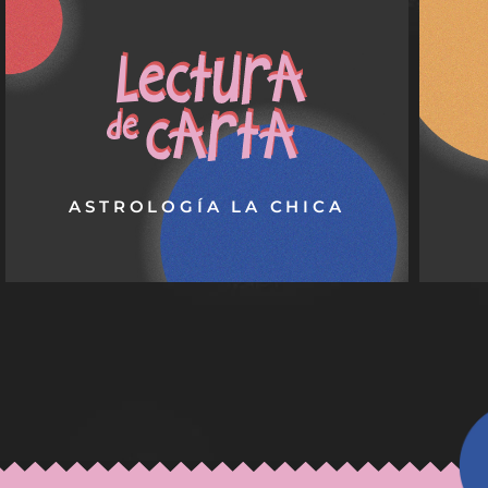
LECTURA DE CARTA
Cad
Es el fondo de armario. La lectura de carta
pi
tiene el objetivo de enseñarte de qué pasta
esta
estás hecha. Podrás descubrir, entre otros,
tus talentos naturales, motivaciones y la
ac
forma en que gestionas tus emociones.
VER SERVICIO
ASTROLOGÍA LA CHICA