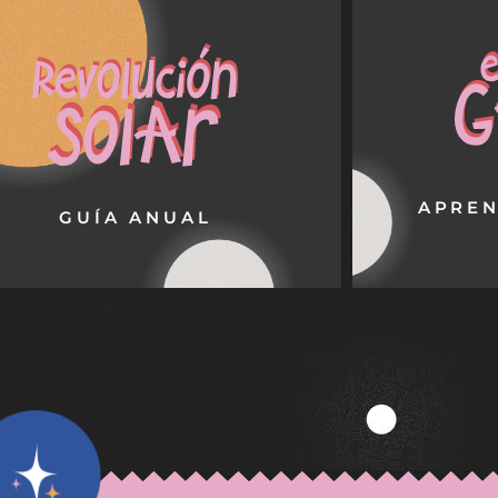
a vez que cumples años, el cielo te da
Si la Astrolo
stas de los aprendizajes y los retos que
tremenda, te 
rán presentes en tu nuevo año solar. Se
llaves del gar
trata de una guía anual que pretende
con diferen
ercarte a tu verdadera esencia paso a
Astro
paso.
VER SERVICIO
APREN
GUÍA ANUAL