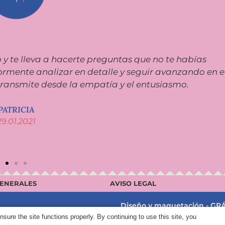
o y te lleva a hacerte preguntas que no te habías
rmente analizar en detalle y seguir avanzando en e
transmite desde la empatía y el entusiasmo.
PATRICIA
29.01.2021
GENERALES
AVISO LEGAL
Diseño y maquetación - GR
vados
re the site functions properly. By continuing to use this site, you
Desarrollo técnico - 