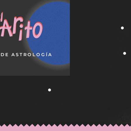
EL GARITO
gía te produce una curiosidad
puedo hacer una copia de las
ito. Un espacio de aprendizaje
tes salas para que aprendas
logía para terrícolas.
COTILLEAR
DE ASTROLOGÍA