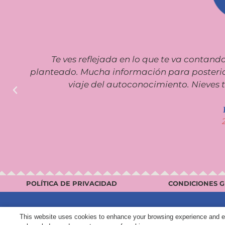
s
Te ves reflejada en lo que te va contand
planteado. Mucha información para posterio
viaje del autoconocimiento. Nieves 
POLÍTICA DE PRIVACIDAD
CONDICIONES 
© 2021 Nieves Navarro – Todos los derechos reser
This website uses cookies to enhance your browsing experience and ensu